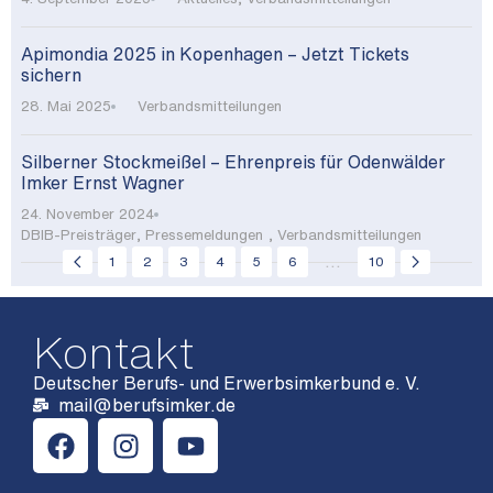
Apimondia 2025 in Kopenhagen – Jetzt Tickets
sichern
28. Mai 2025
Verbandsmitteilungen
Silberner Stockmeißel – Ehrenpreis für Odenwälder
Imker Ernst Wagner
24. November 2024
DBIB-Preisträger
,
Pressemeldungen
,
Verbandsmitteilungen
...
1
2
3
4
5
6
10
Kontakt
Deutscher Berufs- und Erwerbsimkerbund e. V.
mail@berufsimker.de