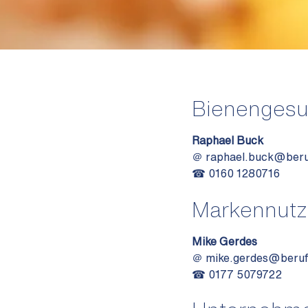
Bienengesu
Raphael Buck
＠
raphael.buck@beru
☎ 0160 1280716
Markennut
Mike Gerdes
＠
mike.gerdes@beruf
☎ 0177 5079722