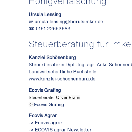
Honigverfälschung
Ursula Lensing
＠
ursula.lensing@berufsimker.de
☎ 0151 22653983
Steuerberatung für Imke
Kanzlei Schönenburg
Steuerberaterin Dipl.-Ing. agr. Anke Schoenen
Landwirtschaftliche Buchstelle
www.kanzlei-schoenenburg.de
Ecovis Grafing
Steuerberater
Oliver Braun
->
Ecovis Grafing
Ecovis Agrar
->
Ecovis agrar
->
ECOVIS agrar Newsletter