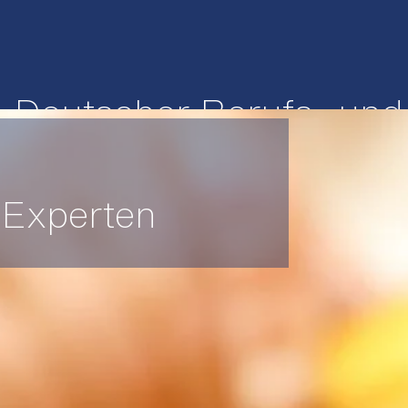
Deutscher Berufs- und
Messen
Honey Award
Vespa Velutina
Imke
 Experten