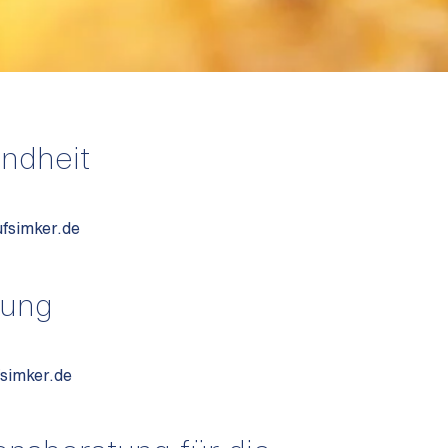
ndheit
fsimker.de
zung
simker.de