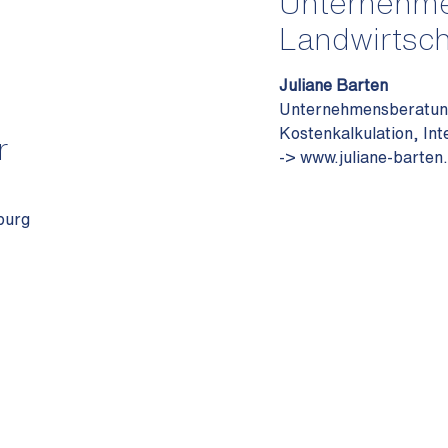
Unternehme
Landwirtsch
Juliane Barten
Unternehmensberatung 
Kostenkalkulation, I
r
->
www.juliane-barten
burg