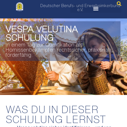
Deutscher Berufs- und Erwerbsimkerbund
e.V.
VESPA VELUTINA
SCHULUNG
In einem Tag zur Qualifikation als
Hornissenbekämpfer: rechtssicher, praxisnah,
förderfähig.
WAS DU IN DIESER
SCHULUNG LERNST