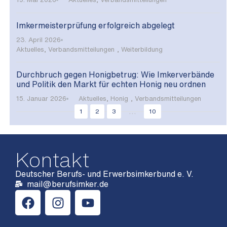
Imkermeisterprüfung erfolgreich abgelegt
23. April 2026
Aktuelles
,
Verbandsmitteilungen
,
Weiterbildung
Durchbruch gegen Honigbetrug: Wie Imkerverbände
und Politik den Markt für echten Honig neu ordnen
15. Januar 2026
Aktuelles
,
Honig
,
Verbandsmitteilungen
...
1
2
3
10
Kontakt
Deutscher Berufs- und Erwerbsimkerbund e. V.
mail@berufsimker.de