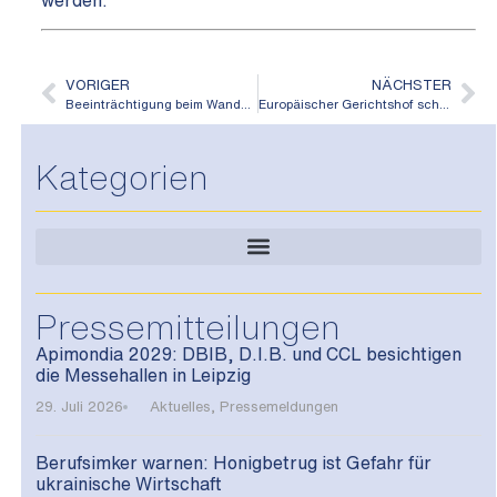
werden.
VORIGER
NÄCHSTER
Beeinträchtigung beim Wandern durch Afrikanische Schweinepest
Europäischer Gerichtshof schützt Bienen und Biodiversität vor Forderungen der Chemieindustrie
Kategorien
Pressemitteilungen
Apimondia 2029: DBIB, D.I.B. und CCL besichtigen
die Messehallen in Leipzig
29. Juli 2026
Aktuelles
,
Pressemeldungen
Berufsimker warnen: Honigbetrug ist Gefahr für
ukrainische Wirtschaft