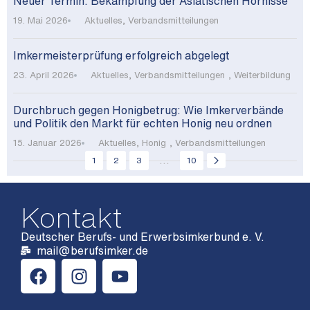
Neuer Termin: Bekämpfung der Asiatischen Hornisse
19. Mai 2026
Aktuelles
,
Verbandsmitteilungen
Imkermeisterprüfung erfolgreich abgelegt
23. April 2026
Aktuelles
,
Verbandsmitteilungen
,
Weiterbildung
Durchbruch gegen Honigbetrug: Wie Imkerverbände
und Politik den Markt für echten Honig neu ordnen
15. Januar 2026
Aktuelles
,
Honig
,
Verbandsmitteilungen
...
1
2
3
10
Kontakt
Deutscher Berufs- und Erwerbsimkerbund e. V.
mail@berufsimker.de