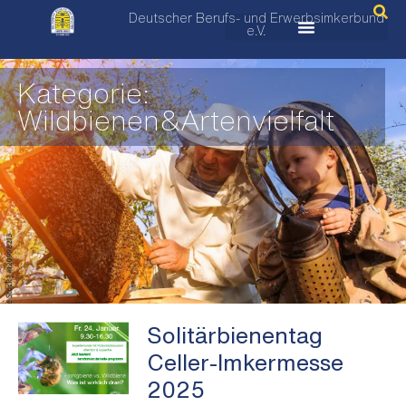
Deutscher Berufs- und Erwerbsimkerbund
e.V.
Kategorie:
Wildbienen&Artenvielfalt
Solitärbienentag
Celler-Imkermesse
2025