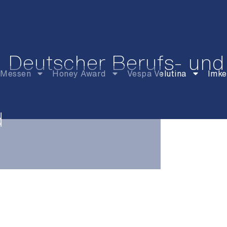
Deutscher Berufs- und
Messen
Honey Award
Vespa Velutina
Imke
d