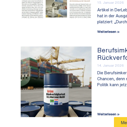
15. Januar 2026
Artikel in DerL
hat in der Ausg
platziert: „Dur
Weiterlesen »
Berufsim
Rückverfo
14. Januar 2026
Die Berufsimke
Chancen, denn 
Politik kann je
Weiterlesen »
Me