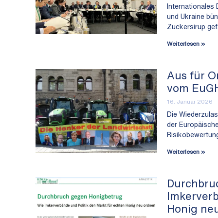
Internationales
und Ukraine bün
Zuckersirup gef
Weiterlesen »
Aus für O
vom EuGH
16. Januar 2026
Die Wiederzulas
der Europäische
Risikobewertung
Weiterlesen »
Durchbru
Imkerverb
Honig ne