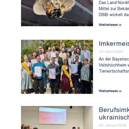
Das Land Nordrhe
Mittel zur Bekä
DBIB wickelt da
Weiterlesen »
Imkermeis
23. April 2026
An der Bayerisc
Veitshöchheim w
Tierwirtschafts
Weiterlesen »
Berufsimk
ukrainisc
20. Januar 2026