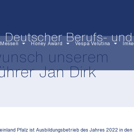
Deutscher Berufs- und
Messen
Honey Award
Vespa Velutina
Imke
wunsch unserem
hrer Jan Dirk
inland Pfalz ist Ausbildungsbetrieb des Jahres 2022 in den