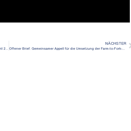
NÄCHSTER
Andreas Pientka: Tätigkeitsbericht für Mecklenburg-Vorpommern, April 2022
Offener Brief: Gemeinsamer Appell für die Umsetzung der Farm-to-Fork-Strategie und einer verbindlichen Pestizidreduktion