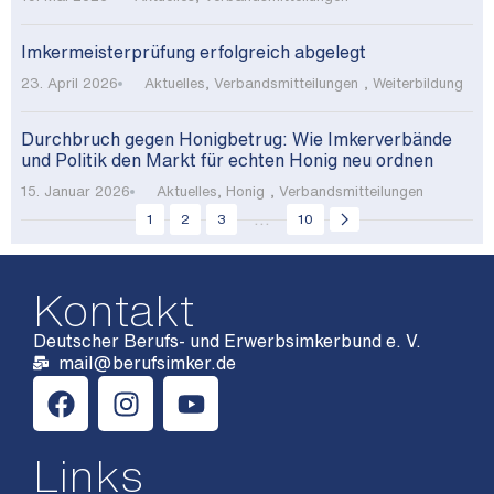
Imkermeisterprüfung erfolgreich abgelegt
23. April 2026
Aktuelles
,
Verbandsmitteilungen
,
Weiterbildung
Durchbruch gegen Honigbetrug: Wie Imkerverbände
und Politik den Markt für echten Honig neu ordnen
15. Januar 2026
Aktuelles
,
Honig
,
Verbandsmitteilungen
...
1
2
3
10
Kontakt
Deutscher Berufs- und Erwerbsimkerbund e. V.
mail@berufsimker.de
Links