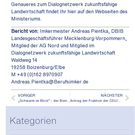
Genaueres zum Dialognetzwerk zukunftsfähige
Landwirtschaft findet Ihr
hier auf den Webseiten des
Ministeriums
.
Bericht von:
Imkermeister Andreas Pientka, DBIB
Landesgeschäftsführer Mecklenburg-Vorpommern,
Mitglied der AG Nord und
Mitglied im
Dialognetzwerk zukunftsfähige Landwirtschaft
Waldweg 14
19258 Boizenburg/Elbe
M +49 (0)162 8970907
Andreas.Pientka@Berufsimker.de
VORIGER
NÄCHSTER
„Schwarm im Blick“ – der BienenRap zum Weltbienentag 2023
Antrag der Fraktion der CDU/CSU im Bundestag
Kategorien