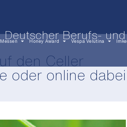
Deutscher Berufs- und
Messen
Honey Award
Vespa Velutina
Imke
uf den Celler
ve oder online dabei