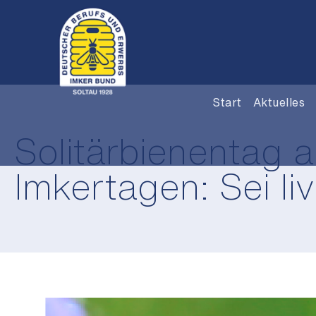
Start
Aktuelles
Solitärbienentag a
Imkertagen: Sei li