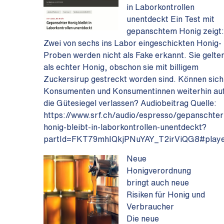
in Laborkontrollen
unentdeckt Ein Test mit
gepanschtem Honig zeigt
Zwei von sechs ins Labor eingeschickten Honig-
Proben werden nicht als Fake erkannt. Sie gelte
als echter Honig, obschon sie mit billigem
Zuckersirup gestreckt worden sind. Können sich
Konsumenten und Konsumentinnen weiterhin au
die Gütesiegel verlassen? Audiobeitrag Quelle:
https://www.srf.ch/audio/espresso/gepanschter
honig-bleibt-in-laborkontrollen-unentdeckt?
partId=FKT79mhIQkjPNuYAY_T2irViQG8#play
Neue
Honigverordnung
bringt auch neue
Risiken für Honig und
Verbraucher
Die neue