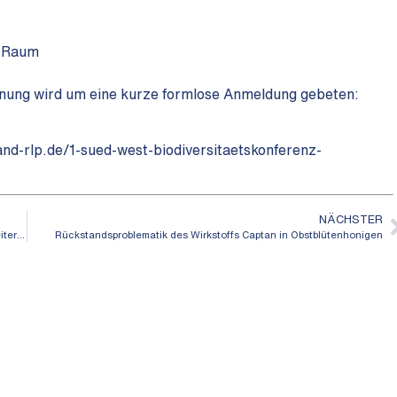
r Raum
lanung wird um eine kurze formlose Anmeldung gebeten:
d-rlp.de/1-sued-west-biodiversitaetskonferenz-
NÄCHSTER
Maut – Imkerinnen und Imker (als Teil der Landwirtschaft) bleiben weiter befreit
Rückstandsproblematik des Wirkstoffs Captan in Obstblütenhonigen