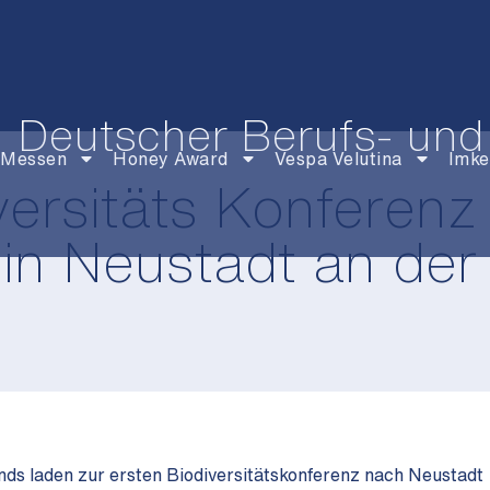
Deutscher Berufs- und
Messen
Honey Award
Vespa Velutina
Imke
versitäts Konferenz
 in Neustadt an der
s laden zur ersten Biodiversitätskonferenz nach Neustadt