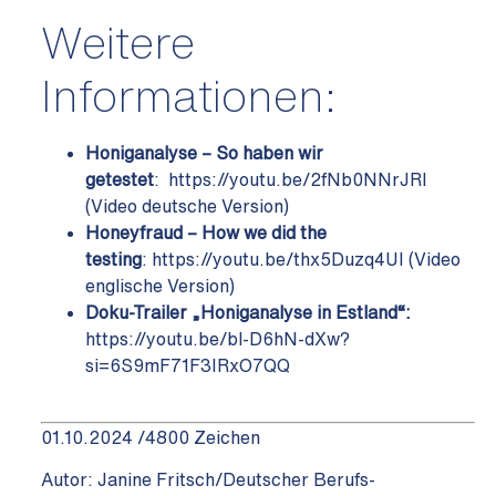
Weitere
Informationen:
Honiganalyse – So haben wir
getestet
:
https://youtu.be/2fNb0NNrJRI
(Video deutsche Version)
Honeyfraud – How we did the
testing
:
https://youtu.be/thx5Duzq4UI
(Video
englische Version)
Doku-Trailer „Honiganalyse in Estland“:
https://youtu.be/bl-D6hN-dXw?
si=6S9mF71F3IRxO7QQ
01.10.2024 /4800 Zeichen
Autor: Janine Fritsch/Deutscher Berufs-