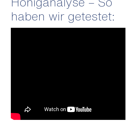
Honiganalyse – So
haben wir getestet: