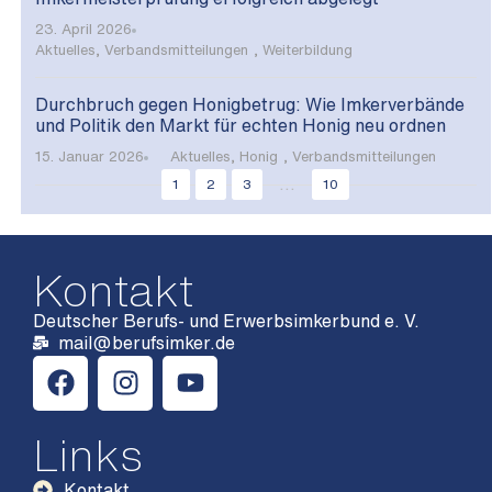
23. April 2026
Aktuelles
,
Verbandsmitteilungen
,
Weiterbildung
Durchbruch gegen Honigbetrug: Wie Imkerverbände
und Politik den Markt für echten Honig neu ordnen
15. Januar 2026
Aktuelles
,
Honig
,
Verbandsmitteilungen
...
1
2
3
10
Kontakt
Deutscher Berufs- und Erwerbsimkerbund e. V.
mail@berufsimker.de
Links
Kontakt