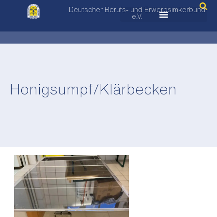
Deutscher Berufs- und Erwerbsimkerbund
e.V.
Honigsumpf/Klärbecken