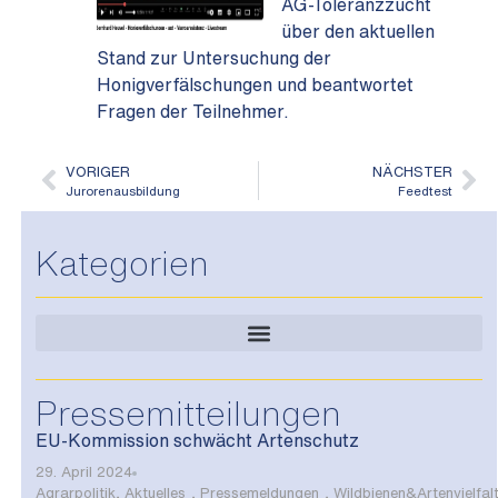
AG-Toleranzzucht
über den aktuellen
Stand zur Untersuchung der
Honigverfälschungen und beantwortet
Fragen der Teilnehmer.
VORIGER
NÄCHSTER
Jurorenausbildung
Feedtest
Kategorien
Pressemitteilungen
EU-Kommission schwächt Artenschutz
29. April 2024
Agrarpolitik
,
Aktuelles
,
Pressemeldungen
,
Wildbienen&Artenvielfal