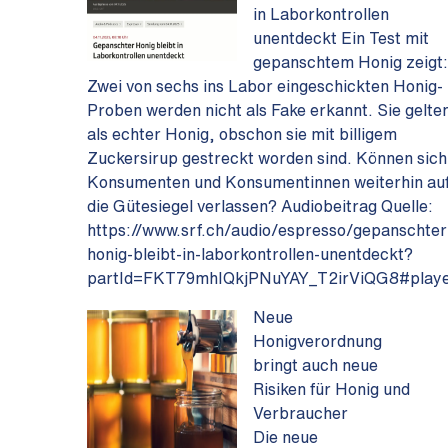
in Laborkontrollen
unentdeckt Ein Test mit
gepanschtem Honig zeigt
Zwei von sechs ins Labor eingeschickten Honig-
Proben werden nicht als Fake erkannt. Sie gelte
als echter Honig, obschon sie mit billigem
Zuckersirup gestreckt worden sind. Können sich
Konsumenten und Konsumentinnen weiterhin au
die Gütesiegel verlassen? Audiobeitrag Quelle:
https://www.srf.ch/audio/espresso/gepanschter
honig-bleibt-in-laborkontrollen-unentdeckt?
partId=FKT79mhIQkjPNuYAY_T2irViQG8#play
Neue
Honigverordnung
bringt auch neue
Risiken für Honig und
Verbraucher
Die neue