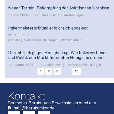
Neuer Termin: Bekämpfung der Asiatischen Hornisse
19. Mai 2026
Aktuelles
,
Verbandsmitteilungen
Imkermeisterprüfung erfolgreich abgelegt
23. April 2026
Aktuelles
,
Verbandsmitteilungen
,
Weiterbildung
Durchbruch gegen Honigbetrug: Wie Imkerverbände
und Politik den Markt für echten Honig neu ordnen
15. Januar 2026
Aktuelles
,
Honig
,
Verbandsmitteilungen
...
1
2
3
10
Kontakt
Deutscher Berufs- und Erwerbsimkerbund e. V.
mail@berufsimker.de