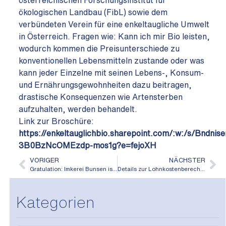
österreichischen Forschungsinstitut für
ökologischen Landbau (FibL) sowie dem
verbündeten Verein für eine enkeltaugliche Umwelt
in Österreich. Fragen wie: Kann ich mir Bio leisten,
wodurch kommen die Preisunterschiede zu
konventionellen Lebensmitteln zustande oder was
kann jeder Einzelne mit seinen Lebens-, Konsum-
und Ernährungsgewohnheiten dazu beitragen,
drastische Konsequenzen wie Artensterben
aufzuhalten, werden behandelt.
Link zur Broschüre:
https://enkeltauglichbio.sharepoint.com/:w:/s/Bnd
3B0BzNcOMEzdp-mos1g?e=fejoXH
VORIGER
NÄCHSTER
Gratulation: Imkerei Bunsen ist bester Ausbildungsbetrieb des Jahres 2022
Details zur Lohnkostenberechnung
Kategorien