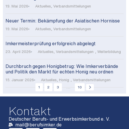
19. Mai 2026
Aktuelles
,
Verbandsmitteilungen
Neuer Termin: Bekämpfung der Asiatischen Hornisse
19. Mai 2026
Aktuelles
,
Verbandsmitteilungen
Imkermeisterprüfung erfolgreich abgelegt
23. April 2026
Aktuelles
,
Verbandsmitteilungen
,
Weiterbildung
Durchbruch gegen Honigbetrug: Wie Imkerverbände
und Politik den Markt für echten Honig neu ordnen
15. Januar 2026
Aktuelles
,
Honig
,
Verbandsmitteilungen
...
1
2
3
10
Kontakt
Deutscher Berufs- und Erwerbsimkerbund e. V.
mail@berufsimker.de