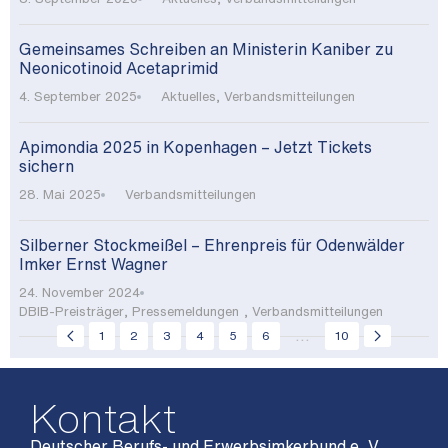
Gemeinsames Schreiben an Ministerin Kaniber zu
Neonicotinoid Acetaprimid
4. September 2025
Aktuelles
,
Verbandsmitteilungen
Apimondia 2025 in Kopenhagen – Jetzt Tickets
sichern
28. Mai 2025
Verbandsmitteilungen
Silberner Stockmeißel – Ehrenpreis für Odenwälder
Imker Ernst Wagner
24. November 2024
DBIB-Preisträger
,
Pressemeldungen
,
Verbandsmitteilungen
...
1
2
3
4
5
6
10
Kontakt
Deutscher Berufs- und Erwerbsimkerbund e. V.