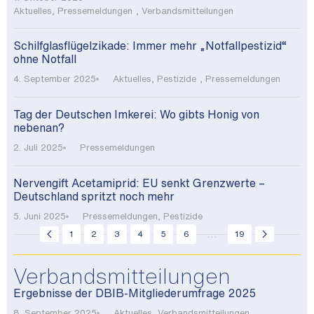
Aktuelles
,
Pressemeldungen
,
Verbandsmitteilungen
Schilfglasflügelzikade: Immer mehr „Notfallpestizid“
ohne Notfall
4. September 2025
Aktuelles
,
Pestizide
,
Pressemeldungen
Tag der Deutschen Imkerei: Wo gibts Honig von
nebenan?
2. Juli 2025
Pressemeldungen
Nervengift Acetamiprid: EU senkt Grenzwerte –
Deutschland spritzt noch mehr
5. Juni 2025
Pressemeldungen
,
Pestizide
...
1
2
3
4
5
6
19
Verbandsmitteilungen
Ergebnisse der DBIB-Mitgliederumfrage 2025
8. September 2025
Aktuelles
,
Verbandsmitteilungen