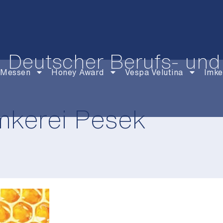
Deutscher Berufs- und
Messen
Honey Award
Vespa Velutina
Imke
mkerei Pesek