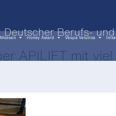
Deutscher Berufs- und
Messen
Honey Award
Vespa Velutina
Imke
r APILIFT mit viel