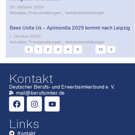
30. Oktober 2025
Aktuelles
,
Pressemeldungen
,
Verbandsmitteilungen
Bees Unite Us – Apimondia 2029 kommt nach Leipzig
1. Oktober 2025
Aktuelles
,
Pressemeldungen
,
Verbandsmitteilungen
...
1
2
3
4
5
10
Kontakt
Deutscher Berufs- und Erwerbsimkerbund e. V.
mail@berufsimker.de
Links
Kontakt