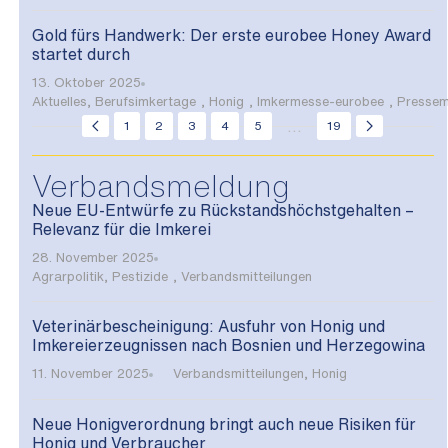
Gold fürs Handwerk: Der erste eurobee Honey Award
startet durch
13. Oktober 2025
Aktuelles
,
Berufsimkertage
,
Honig
,
Imkermesse-eurobee
,
Pressem
...
1
2
3
4
5
19
Verbandsmeldung
Neue EU-Entwürfe zu Rückstandshöchstgehalten –
Relevanz für die Imkerei
28. November 2025
Agrarpolitik
,
Pestizide
,
Verbandsmitteilungen
Veterinärbescheinigung: Ausfuhr von Honig und
Imkereierzeugnissen nach Bosnien und Herzegowina
11. November 2025
Verbandsmitteilungen
,
Honig
Neue Honigverordnung bringt auch neue Risiken für
Honig und Verbraucher